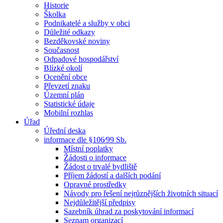
Historie
Školka
Podnikatelé a služby v obci
Důležité odkazy
Bezděkovské noviny
Současnost
Odpadové hospodářství
Blízké okolí
Ocenění obce
Převzetí znaku
Územní plán
Statistické údaje
Mobilní rozhlas
Úřad
Úřední deska
informace dle §106⁄99 Sb.
Místní poplatky
Žádosti o informace
Žádost o trvalé bydliště
Příjem žádostí a dalších podání
Opravné prostředky
Návody pro řešení nejrůznějších životních situací
Nejdůležitější předpisy
Sazebník úhrad za poskytování informací
Seznam organizací