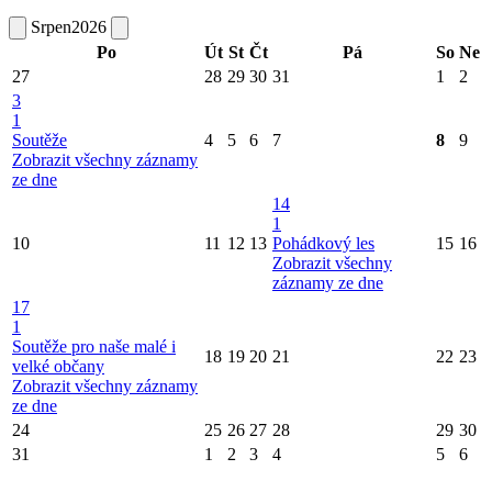
Srpen
2026
Po
Út
St
Čt
Pá
So
Ne
27
28
29
30
31
1
2
3
1
Soutěže
4
5
6
7
8
9
Zobrazit všechny záznamy
ze dne
14
1
10
11
12
13
Pohádkový les
15
16
Zobrazit všechny
záznamy ze dne
17
1
Soutěže pro naše malé i
18
19
20
21
22
23
velké občany
Zobrazit všechny záznamy
ze dne
24
25
26
27
28
29
30
31
1
2
3
4
5
6