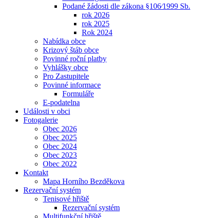
Podané žádosti dle zákona §106⁄1999 Sb.
rok 2026
rok 2025
Rok 2024
Nabídka obce
Krizový štáb obce
Povinné roční platby
Vyhlášky obce
Pro Zastupitele
Povinné informace
Formuláře
E-podatelna
Události v obci
Fotogalerie
Obec 2026
Obec 2025
Obec 2024
Obec 2023
Obec 2022
Kontakt
Mapa Horního Bezděkova
Rezervační systém
Tenisové hřiště
Rezervační systém
Multifunkční hřiště