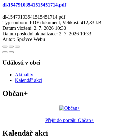
dl-15479103541515451714.pdf
dl-15479103541515451714.pdf
Typ souboru: PDF dokument, Velikost: 412,83 kB
Datum vložení:
2. 7. 2026 10:30
Datum poslední aktualizace:
2. 7. 2026 10:33
Autor:
Správce Webu
Události v obci
Aktuality
Kalendář akcí
Občan+
Přejít do portálu Občan+
Kalendář akcí