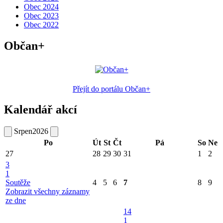
Obec 2024
Obec 2023
Obec 2022
Občan+
Přejít do portálu Občan+
Kalendář akcí
Srpen
2026
Po
Út
St
Čt
Pá
So
Ne
27
28
29
30
31
1
2
3
1
Soutěže
4
5
6
7
8
9
Zobrazit všechny záznamy
ze dne
14
1