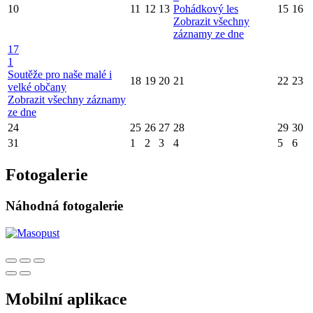
10
11
12
13
Pohádkový les
15
16
Zobrazit všechny
záznamy ze dne
17
1
Soutěže pro naše malé i
18
19
20
21
22
23
velké občany
Zobrazit všechny záznamy
ze dne
24
25
26
27
28
29
30
31
1
2
3
4
5
6
Fotogalerie
Náhodná fotogalerie
Mobilní aplikace