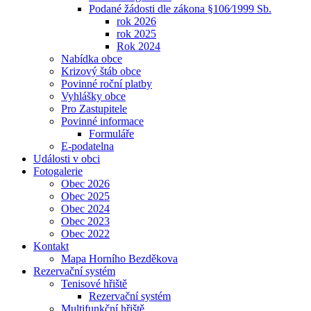
Podané žádosti dle zákona §106⁄1999 Sb.
rok 2026
rok 2025
Rok 2024
Nabídka obce
Krizový štáb obce
Povinné roční platby
Vyhlášky obce
Pro Zastupitele
Povinné informace
Formuláře
E-podatelna
Události v obci
Fotogalerie
Obec 2026
Obec 2025
Obec 2024
Obec 2023
Obec 2022
Kontakt
Mapa Horního Bezděkova
Rezervační systém
Tenisové hřiště
Rezervační systém
Multifunkční hřiště