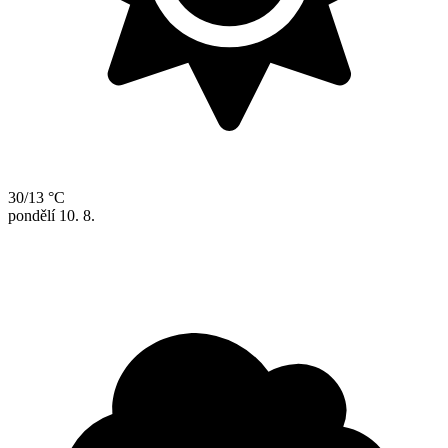
30/13 °C
pondělí
10. 8.