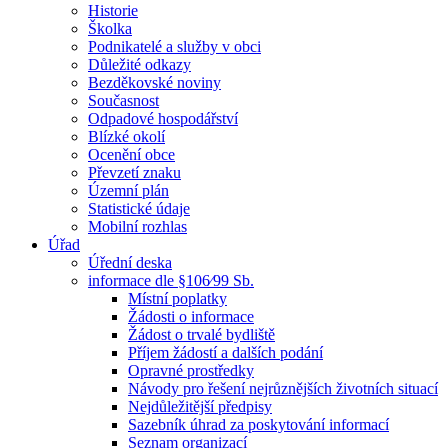
Historie
Školka
Podnikatelé a služby v obci
Důležité odkazy
Bezděkovské noviny
Současnost
Odpadové hospodářství
Blízké okolí
Ocenění obce
Převzetí znaku
Územní plán
Statistické údaje
Mobilní rozhlas
Úřad
Úřední deska
informace dle §106⁄99 Sb.
Místní poplatky
Žádosti o informace
Žádost o trvalé bydliště
Příjem žádostí a dalších podání
Opravné prostředky
Návody pro řešení nejrůznějších životních situací
Nejdůležitější předpisy
Sazebník úhrad za poskytování informací
Seznam organizací