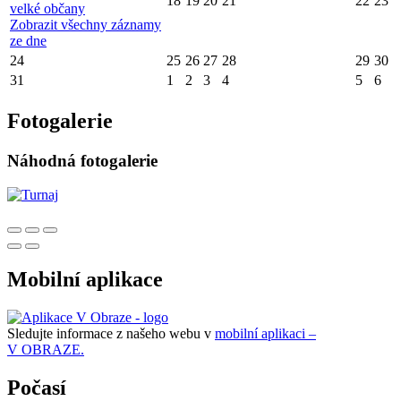
18
19
20
21
22
23
velké občany
Zobrazit všechny záznamy
ze dne
24
25
26
27
28
29
30
31
1
2
3
4
5
6
Fotogalerie
Náhodná fotogalerie
Mobilní aplikace
Sledujte informace z našeho webu v
mobilní aplikaci –
V OBRAZE.
Počasí