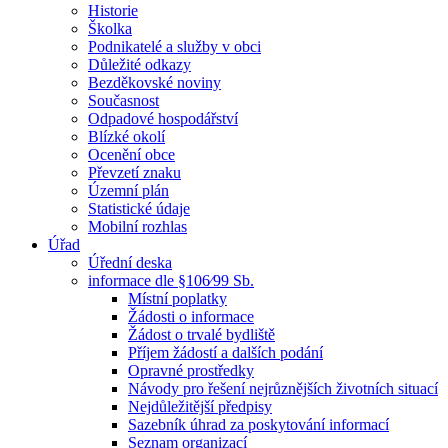
Historie
Školka
Podnikatelé a služby v obci
Důležité odkazy
Bezděkovské noviny
Současnost
Odpadové hospodářství
Blízké okolí
Ocenění obce
Převzetí znaku
Územní plán
Statistické údaje
Mobilní rozhlas
Úřad
Úřední deska
informace dle §106⁄99 Sb.
Místní poplatky
Žádosti o informace
Žádost o trvalé bydliště
Příjem žádostí a dalších podání
Opravné prostředky
Návody pro řešení nejrůznějších životních situací
Nejdůležitější předpisy
Sazebník úhrad za poskytování informací
Seznam organizací