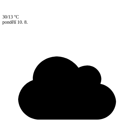
30/13 °C
pondělí
10. 8.