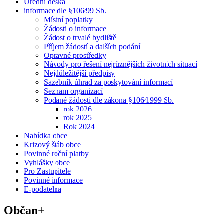
Úřední deska
informace dle §106⁄99 Sb.
Místní poplatky
Žádosti o informace
Žádost o trvalé bydliště
Příjem žádostí a dalších podání
Opravné prostředky
Návody pro řešení nejrůznějších životních situací
Nejdůležitější předpisy
Sazebník úhrad za poskytování informací
Seznam organizací
Podané žádosti dle zákona §106⁄1999 Sb.
rok 2026
rok 2025
Rok 2024
Nabídka obce
Krizový štáb obce
Povinné roční platby
Vyhlášky obce
Pro Zastupitele
Povinné informace
E-podatelna
Občan+