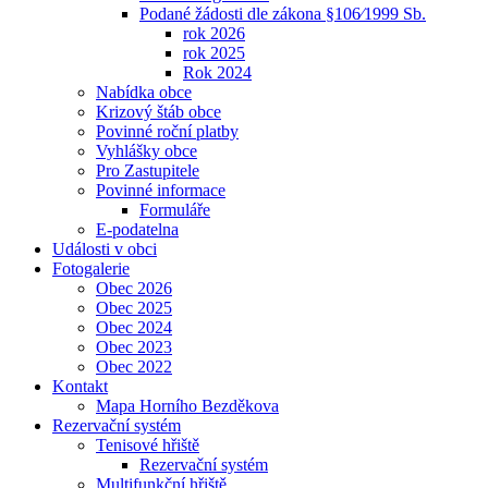
Podané žádosti dle zákona §106⁄1999 Sb.
rok 2026
rok 2025
Rok 2024
Nabídka obce
Krizový štáb obce
Povinné roční platby
Vyhlášky obce
Pro Zastupitele
Povinné informace
Formuláře
E-podatelna
Události v obci
Fotogalerie
Obec 2026
Obec 2025
Obec 2024
Obec 2023
Obec 2022
Kontakt
Mapa Horního Bezděkova
Rezervační systém
Tenisové hřiště
Rezervační systém
Multifunkční hřiště