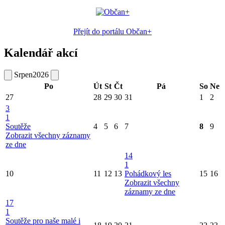
Přejít do portálu Občan+
Kalendář akcí
Srpen
2026
Po
Út
St
Čt
Pá
So
Ne
27
28
29
30
31
1
2
3
1
Soutěže
4
5
6
7
8
9
Zobrazit všechny záznamy
ze dne
14
1
10
11
12
13
Pohádkový les
15
16
Zobrazit všechny
záznamy ze dne
17
1
Soutěže pro naše malé i