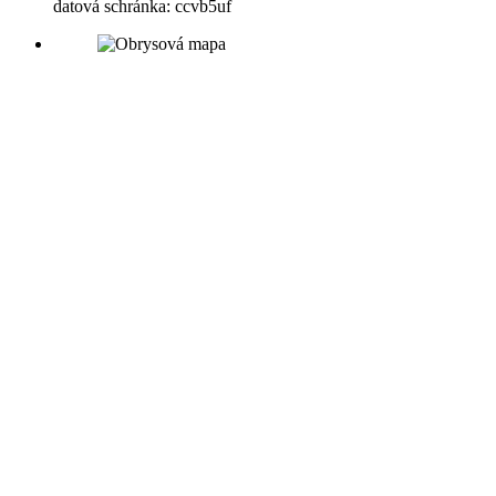
datová schránka: ccvb5uf