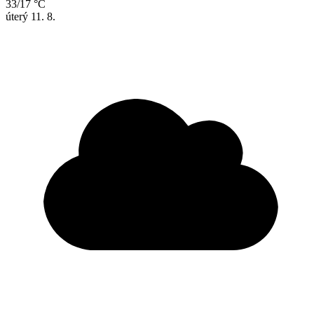
33/17 °C
úterý
11. 8.