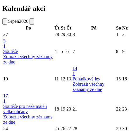
Kalendář akcí
Srpen
2026
Po
Út
St
Čt
Pá
So
Ne
27
28
29
30
31
1
2
3
1
Soutěže
4
5
6
7
8
9
Zobrazit všechny záznamy
ze dne
14
1
10
11
12
13
Pohádkový les
15
16
Zobrazit všechny
záznamy ze dne
17
1
Soutěže pro naše malé i
18
19
20
21
22
23
velké občany
Zobrazit všechny záznamy
ze dne
24
25
26
27
28
29
30