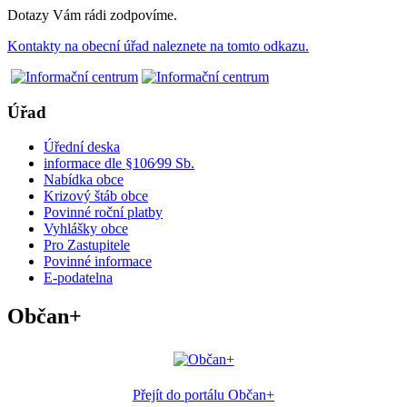
Dotazy Vám rádi zodpovíme.
Kontakty na obecní úřad naleznete na tomto odkazu.
Úřad
Úřední deska
informace dle §106⁄99 Sb.
Nabídka obce
Krizový štáb obce
Povinné roční platby
Vyhlášky obce
Pro Zastupitele
Povinné informace
E-podatelna
Občan+
Přejít do portálu Občan+