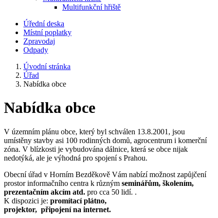
Multifunkční hřiště
Úřední deska
Místní poplatky
Zpravodaj
Odpady
Úvodní stránka
Úřad
Nabídka obce
Nabídka obce
V územním plánu obce, který byl schválen 13.8.2001, jsou
umístěny stavby asi 100 rodinných domů, agrocentrum i komerční
zóna. V blízkosti je vybudována dálnice, která se obce nijak
nedotýká, ale je výhodná pro spojení s Prahou.
Obecní úřad v Horním Bezděkově Vám nabízí možnost zapůjčení
prostor informačního centra k různým
seminářům, školením,
prezentačním akcím atd.
pro cca 50 lidí. .
K dispozici je:
promítací plátno,
projektor, připojení na internet.