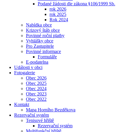
Podané žádosti dle zákona §106⁄1999 Sb.
rok 2026
rok 2025
Rok 2024
Nabídka obce
Krizový štáb obce
Povinné roční platby
Vyhlášky obce
Pro Zastupitele
Povinné informace
Formuláře
E-podatelna
Události v obci
Fotogalerie
Obec 2026
Obec 2025
Obec 2024
Obec 2023
Obec 2022
Kontakt
Mapa Horního Bezděkova
Rezervační systém
Tenisové hřiště
Rezervační systém
Multifunkční hřiště