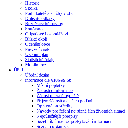
Historie
Školka
Podnikatelé a služby v obci
Důležité odkazy
Bezděkovské noviny
Současnost
Odpadové hospodářství
Blízké okolí
Ocenění obce
Převzetí znaku
Územní plán
Statistické údaje
Mobilní rozhlas
Úřad
Úřední deska
informace dle §106⁄99 Sb.
Místní poplatky
Žádosti o informace
Žádost o trvalé bydliště
Příjem žádostí a dalších podání
Opravné prostředky
Návody pro řešení nejrůznějších životních situací
Nejdůležitější předpisy
Sazebník úhrad za poskytování informací
Seznam organizací