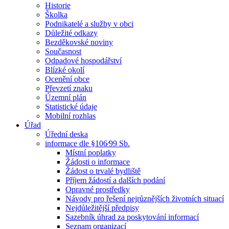
Historie
Školka
Podnikatelé a služby v obci
Důležité odkazy
Bezděkovské noviny
Současnost
Odpadové hospodářství
Blízké okolí
Ocenění obce
Převzetí znaku
Územní plán
Statistické údaje
Mobilní rozhlas
Úřad
Úřední deska
informace dle §106⁄99 Sb.
Místní poplatky
Žádosti o informace
Žádost o trvalé bydliště
Příjem žádostí a dalších podání
Opravné prostředky
Návody pro řešení nejrůznějších životních situací
Nejdůležitější předpisy
Sazebník úhrad za poskytování informací
Seznam organizací