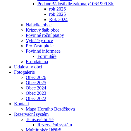
Podané žádosti dle zákona §106⁄1999 Sb.
rok 2026
rok 2025
Rok 2024
Nabídka obce
Krizový štáb obce
Povinné roční platby
Vyhlášky obce
Pro Zastupitele
Povinné informace
Formuláře
E-podatelna
Události v obci
Fotogalerie
Obec 2026
Obec 2025
Obec 2024
Obec 2023
Obec 2022
Kontakt
Mapa Horního Bezděkova
Rezervační systém
Tenisové hřiště
Rezervační systém
Multifunkční hřiště