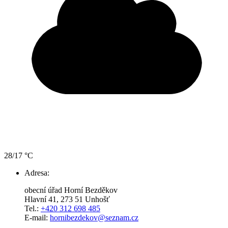
28/17 °C
Adresa:
obecní úřad Horní Bezděkov
Hlavní 41, 273 51 Unhošť
Tel.:
+420 312 698 485
E-mail:
hornibezdekov@seznam.cz