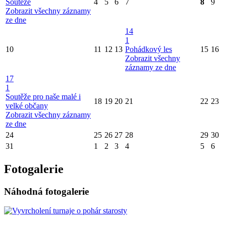
Soutěže
4
5
6
7
8
9
Zobrazit všechny záznamy
ze dne
14
1
10
11
12
13
Pohádkový les
15
16
Zobrazit všechny
záznamy ze dne
17
1
Soutěže pro naše malé i
18
19
20
21
22
23
velké občany
Zobrazit všechny záznamy
ze dne
24
25
26
27
28
29
30
31
1
2
3
4
5
6
Fotogalerie
Náhodná fotogalerie