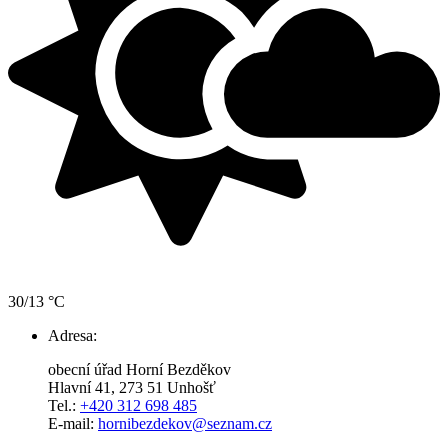
30/13 °C
Adresa:
obecní úřad Horní Bezděkov
Hlavní 41, 273 51 Unhošť
Tel.:
+420 312 698 485
E-mail:
hornibezdekov@seznam.cz