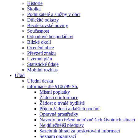
Historie
Školka
Podnikatelé a služby v obci
Důležité odkazy
Bezděkovské noviny
Současnost
Odpadové hospodářství
Blízké okolí
Ocenění obce
Převzetí znaku
Územní plán
Statistické údaje
Mobilní rozhlas
Úřad
Úřední deska
informace dle §106⁄99 Sb.
Místní poplatky
Žádosti o informace
Žádost o trvalé bydliště
Příjem žádostí a dalších podání
Opravné prostředky
Návody pro řešení nejrůznějších životních situací
Nejdůležitější předpisy
Sazebník úhrad za poskytování informací
Seznam organizací