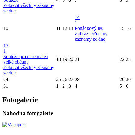
Zobrazit všechny záznamy
ze dne
14
1
10
11
12
13
Pohádkový les
15
16
Zobrazit všechny
záznamy ze dne
17
1
Soutěže pro naše malé i
18
19
20
21
22
23
velké občany
Zobrazit všechny záznamy
ze dne
24
25
26
27
28
29
30
31
1
2
3
4
5
6
Fotogalerie
Náhodná fotogalerie