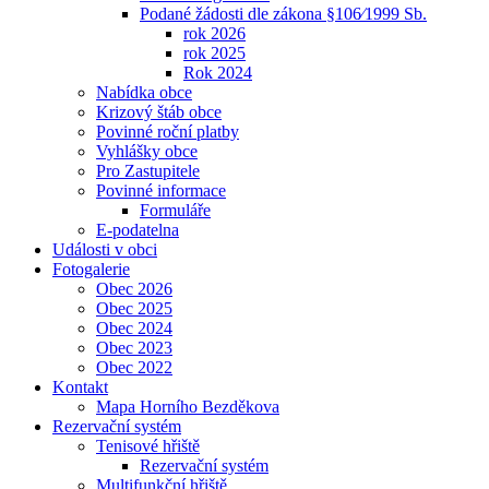
Podané žádosti dle zákona §106⁄1999 Sb.
rok 2026
rok 2025
Rok 2024
Nabídka obce
Krizový štáb obce
Povinné roční platby
Vyhlášky obce
Pro Zastupitele
Povinné informace
Formuláře
E-podatelna
Události v obci
Fotogalerie
Obec 2026
Obec 2025
Obec 2024
Obec 2023
Obec 2022
Kontakt
Mapa Horního Bezděkova
Rezervační systém
Tenisové hřiště
Rezervační systém
Multifunkční hřiště