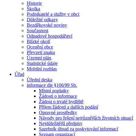
Historie
Školka
Podnikatelé a služby v obci
Důležité odkazy
Bezděkovské noviny
Současnost
Odpadové hospodářství
Blízké okolí
Ocenění obce
Převzetí znaku
Územní plán
Statistické údaje
Mobilní rozhlas
Úřad
Úřední deska
informace dle §106⁄99 Sb.
Místní poplatky
Žádosti o informace
Žádost o trvalé bydliště
Příjem žádostí a dalších podání
Opravné prostředky
Návody pro řešení nejrůznějších životních situací
Nejdůležitější předpisy
Sazebník úhrad za poskytování informací
Seznam organizací