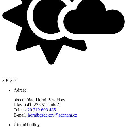
30/13 °C
Adresa:
obecní úřad Horní Bezděkov
Hlavní 41, 273 51 Unhošť
Tel.:
+420 312 698 485
E-mail:
hornibezdekov@seznam.cz
Úřední hodiny: