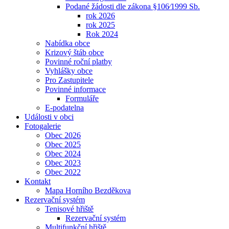
Podané žádosti dle zákona §106⁄1999 Sb.
rok 2026
rok 2025
Rok 2024
Nabídka obce
Krizový štáb obce
Povinné roční platby
Vyhlášky obce
Pro Zastupitele
Povinné informace
Formuláře
E-podatelna
Události v obci
Fotogalerie
Obec 2026
Obec 2025
Obec 2024
Obec 2023
Obec 2022
Kontakt
Mapa Horního Bezděkova
Rezervační systém
Tenisové hřiště
Rezervační systém
Multifunkční hřiště