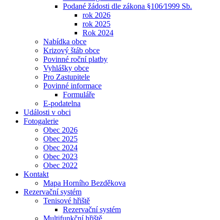
Podané žádosti dle zákona §106⁄1999 Sb.
rok 2026
rok 2025
Rok 2024
Nabídka obce
Krizový štáb obce
Povinné roční platby
Vyhlášky obce
Pro Zastupitele
Povinné informace
Formuláře
E-podatelna
Události v obci
Fotogalerie
Obec 2026
Obec 2025
Obec 2024
Obec 2023
Obec 2022
Kontakt
Mapa Horního Bezděkova
Rezervační systém
Tenisové hřiště
Rezervační systém
Multifunkční hřiště