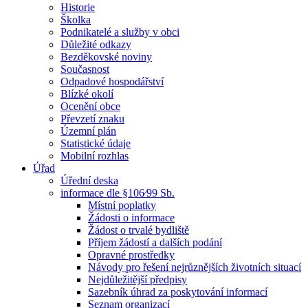
Historie
Školka
Podnikatelé a služby v obci
Důležité odkazy
Bezděkovské noviny
Současnost
Odpadové hospodářství
Blízké okolí
Ocenění obce
Převzetí znaku
Územní plán
Statistické údaje
Mobilní rozhlas
Úřad
Úřední deska
informace dle §106⁄99 Sb.
Místní poplatky
Žádosti o informace
Žádost o trvalé bydliště
Příjem žádostí a dalších podání
Opravné prostředky
Návody pro řešení nejrůznějších životních situací
Nejdůležitější předpisy
Sazebník úhrad za poskytování informací
Seznam organizací