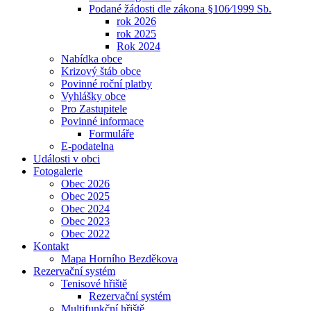
Podané žádosti dle zákona §106⁄1999 Sb.
rok 2026
rok 2025
Rok 2024
Nabídka obce
Krizový štáb obce
Povinné roční platby
Vyhlášky obce
Pro Zastupitele
Povinné informace
Formuláře
E-podatelna
Události v obci
Fotogalerie
Obec 2026
Obec 2025
Obec 2024
Obec 2023
Obec 2022
Kontakt
Mapa Horního Bezděkova
Rezervační systém
Tenisové hřiště
Rezervační systém
Multifunkční hřiště