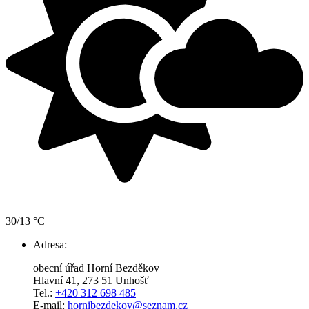
30/13 °C
Adresa:
obecní úřad Horní Bezděkov
Hlavní 41, 273 51 Unhošť
Tel.:
+420 312 698 485
E-mail:
hornibezdekov@seznam.cz