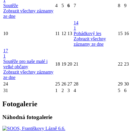
1
Soutěže
4
5
6
7
8
9
Zobrazit všechny záznamy
ze dne
14
1
10
11
12
13
Pohádkový les
15
16
Zobrazit všechny
záznamy ze dne
17
1
Soutěže pro naše malé i
18
19
20
21
22
23
velké občany
Zobrazit všechny záznamy
ze dne
24
25
26
27
28
29
30
31
1
2
3
4
5
6
Fotogalerie
Náhodná fotogalerie