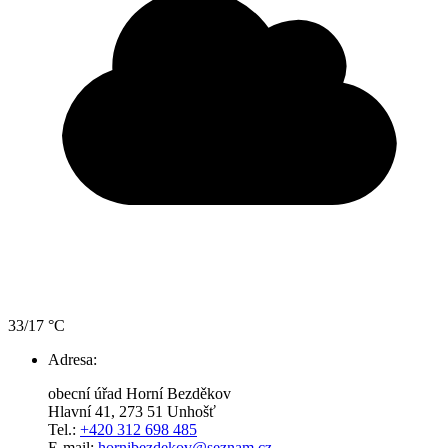
33/17 °C
Adresa:
obecní úřad Horní Bezděkov
Hlavní 41, 273 51 Unhošť
Tel.:
+420 312 698 485
E-mail:
hornibezdekov@seznam.cz