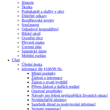
Historie
Školka
Podnikatelé a služby v obci
Důležité odkazy
Bezděkovské noviny
Současnost
Odpadové hospodářství
Blízké okolí
Ocenění obce
Převzetí znaku
Územní plán
Statistické údaje
Mobilní rozhlas
Úřad
Úřední deska
informace dle §106⁄99 Sb.
Místní poplatky
Žádosti o informace
Žádost o trvalé bydliště
Příjem žádostí a dalších podání
Opravné prostředky
Návody pro řešení nejrůznějších životních situací
Nejdůležitější předpisy
Sazebník úhrad za poskytování informací
Seznam organizací