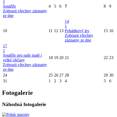
1
Soutěže
4
5
6
7
8
9
Zobrazit všechny záznamy
ze dne
14
1
10
11
12
13
Pohádkový les
15
16
Zobrazit všechny
záznamy ze dne
17
1
Soutěže pro naše malé i
18
19
20
21
22
23
velké občany
Zobrazit všechny záznamy
ze dne
24
25
26
27
28
29
30
31
1
2
3
4
5
6
Fotogalerie
Náhodná fotogalerie