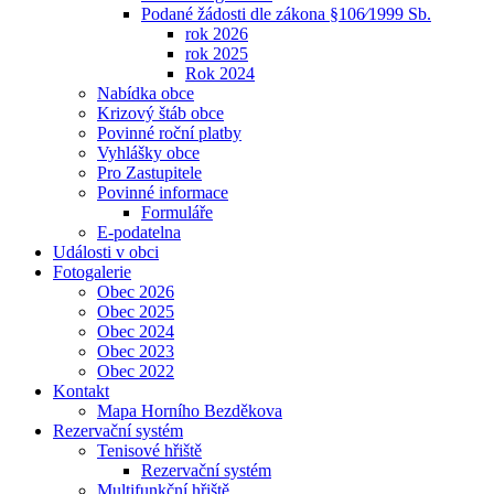
Podané žádosti dle zákona §106⁄1999 Sb.
rok 2026
rok 2025
Rok 2024
Nabídka obce
Krizový štáb obce
Povinné roční platby
Vyhlášky obce
Pro Zastupitele
Povinné informace
Formuláře
E-podatelna
Události v obci
Fotogalerie
Obec 2026
Obec 2025
Obec 2024
Obec 2023
Obec 2022
Kontakt
Mapa Horního Bezděkova
Rezervační systém
Tenisové hřiště
Rezervační systém
Multifunkční hřiště