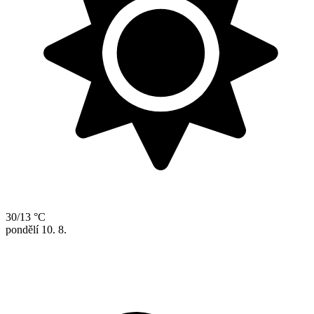
30/13 °C
pondělí
10. 8.