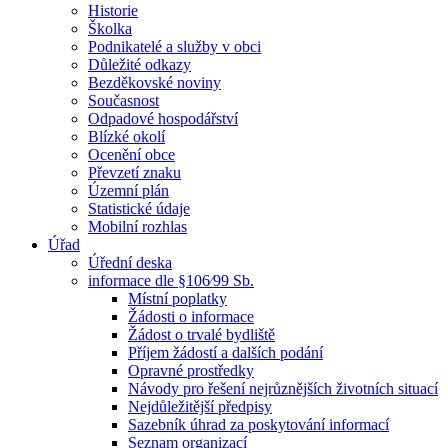
Historie
Školka
Podnikatelé a služby v obci
Důležité odkazy
Bezděkovské noviny
Současnost
Odpadové hospodářství
Blízké okolí
Ocenění obce
Převzetí znaku
Územní plán
Statistické údaje
Mobilní rozhlas
Úřad
Úřední deska
informace dle §106⁄99 Sb.
Místní poplatky
Žádosti o informace
Žádost o trvalé bydliště
Příjem žádostí a dalších podání
Opravné prostředky
Návody pro řešení nejrůznějších životních situací
Nejdůležitější předpisy
Sazebník úhrad za poskytování informací
Seznam organizací