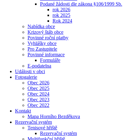
Podané žádosti dle zákona §106⁄1999 Sb.
rok 2026
rok 2025
Rok 2024
Nabídka obce
Krizový štáb obce
Povinné roční platby
Vyhlášky obce
Pro Zastupitele
Povinné informace
Formuláře
E-podatelna
Události v obci
Fotogalerie
Obec 2026
Obec 2025
Obec 2024
Obec 2023
Obec 2022
Kontakt
Mapa Horního Bezděkova
Rezervační systém
Tenisové hřiště
Rezervační systém
Multifunkční hřiště