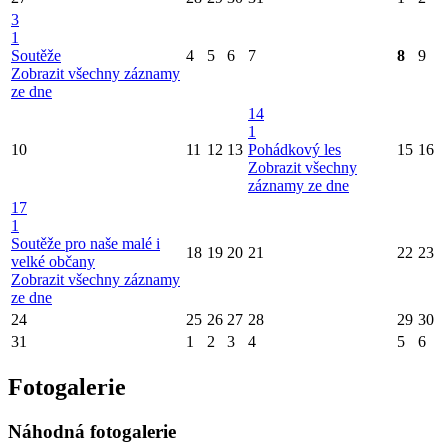
3
1
Soutěže
4
5
6
7
8
9
Zobrazit všechny záznamy
ze dne
14
1
10
11
12
13
Pohádkový les
15
16
Zobrazit všechny
záznamy ze dne
17
1
Soutěže pro naše malé i
18
19
20
21
22
23
velké občany
Zobrazit všechny záznamy
ze dne
24
25
26
27
28
29
30
31
1
2
3
4
5
6
Fotogalerie
Náhodná fotogalerie