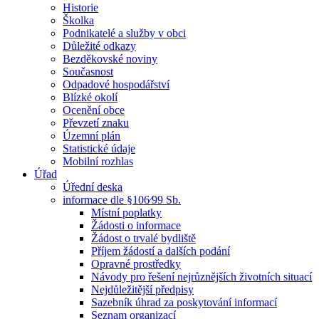
Historie
Školka
Podnikatelé a služby v obci
Důležité odkazy
Bezděkovské noviny
Současnost
Odpadové hospodářství
Blízké okolí
Ocenění obce
Převzetí znaku
Územní plán
Statistické údaje
Mobilní rozhlas
Úřad
Úřední deska
informace dle §106⁄99 Sb.
Místní poplatky
Žádosti o informace
Žádost o trvalé bydliště
Příjem žádostí a dalších podání
Opravné prostředky
Návody pro řešení nejrůznějších životních situací
Nejdůležitější předpisy
Sazebník úhrad za poskytování informací
Seznam organizací