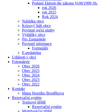
Podané žádosti dle zákona §106⁄1999 Sb.
rok 2026
rok 2025
Rok 2024
Nabídka obce
Krizový štáb obce
Povinné roční platby
Vyhlášky obce
Pro Zastupitele
Povinné informace
Formuláře
E-podatelna
Události v obci
Fotogalerie
Obec 2026
Obec 2025
Obec 2024
Obec 2023
Obec 2022
Kontakt
Mapa Horního Bezděkova
Rezervační systém
Tenisové hřiště
Rezervační systém
Multifunkční hřiště