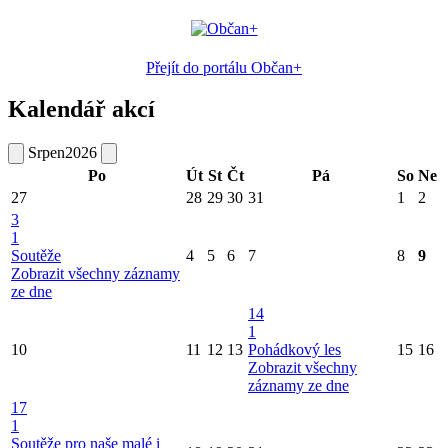
Přejít do portálu Občan+
Kalendář akcí
Srpen
2026
Po
Út
St
Čt
Pá
So
Ne
27
28
29
30
31
1
2
3
1
Soutěže
4
5
6
7
8
9
Zobrazit všechny záznamy
ze dne
14
1
10
11
12
13
Pohádkový les
15
16
Zobrazit všechny
záznamy ze dne
17
1
Soutěže pro naše malé i