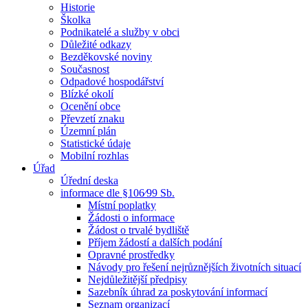
Historie
Školka
Podnikatelé a služby v obci
Důležité odkazy
Bezděkovské noviny
Současnost
Odpadové hospodářství
Blízké okolí
Ocenění obce
Převzetí znaku
Územní plán
Statistické údaje
Mobilní rozhlas
Úřad
Úřední deska
informace dle §106⁄99 Sb.
Místní poplatky
Žádosti o informace
Žádost o trvalé bydliště
Příjem žádostí a dalších podání
Opravné prostředky
Návody pro řešení nejrůznějších životních situací
Nejdůležitější předpisy
Sazebník úhrad za poskytování informací
Seznam organizací