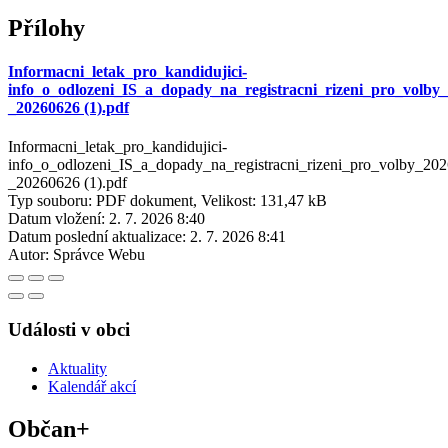
Přílohy
Informacni_letak_pro_kandidujici-
info_o_odlozeni_IS_a_dopady_na_registracni_rizeni_pro_volby
_20260626 (1).pdf
Informacni_letak_pro_kandidujici-
info_o_odlozeni_IS_a_dopady_na_registracni_rizeni_pro_volby_202
_20260626 (1).pdf
Typ souboru: PDF dokument, Velikost: 131,47 kB
Datum vložení:
2. 7. 2026 8:40
Datum poslední aktualizace:
2. 7. 2026 8:41
Autor:
Správce Webu
Události v obci
Aktuality
Kalendář akcí
Občan+