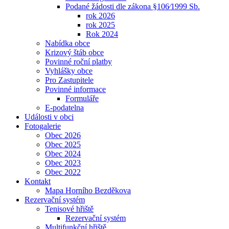
Podané žádosti dle zákona §106⁄1999 Sb.
rok 2026
rok 2025
Rok 2024
Nabídka obce
Krizový štáb obce
Povinné roční platby
Vyhlášky obce
Pro Zastupitele
Povinné informace
Formuláře
E-podatelna
Události v obci
Fotogalerie
Obec 2026
Obec 2025
Obec 2024
Obec 2023
Obec 2022
Kontakt
Mapa Horního Bezděkova
Rezervační systém
Tenisové hřiště
Rezervační systém
Multifunkční hřiště