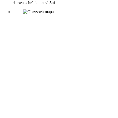
datová schránka: ccvb5uf