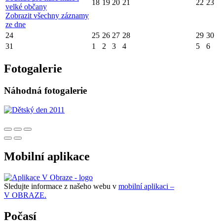
18
19
20
21
22
23
velké občany
Zobrazit všechny záznamy
ze dne
24
25
26
27
28
29
30
31
1
2
3
4
5
6
Fotogalerie
Náhodná fotogalerie
Mobilní aplikace
Sledujte informace z našeho webu v
mobilní aplikaci –
V OBRAZE.
Počasí