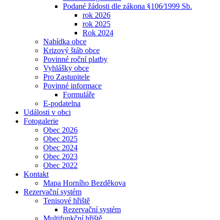
Podané žádosti dle zákona §106⁄1999 Sb.
rok 2026
rok 2025
Rok 2024
Nabídka obce
Krizový štáb obce
Povinné roční platby
Vyhlášky obce
Pro Zastupitele
Povinné informace
Formuláře
E-podatelna
Události v obci
Fotogalerie
Obec 2026
Obec 2025
Obec 2024
Obec 2023
Obec 2022
Kontakt
Mapa Horního Bezděkova
Rezervační systém
Tenisové hřiště
Rezervační systém
Multifunkční hřiště