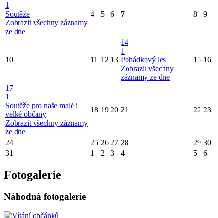
1
Soutěže
4
5
6
7
8
9
Zobrazit všechny záznamy
ze dne
14
1
10
11
12
13
Pohádkový les
15
16
Zobrazit všechny
záznamy ze dne
17
1
Soutěže pro naše malé i
18
19
20
21
22
23
velké občany
Zobrazit všechny záznamy
ze dne
24
25
26
27
28
29
30
31
1
2
3
4
5
6
Fotogalerie
Náhodná fotogalerie