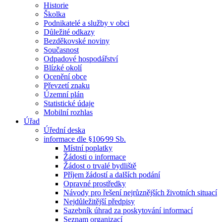
Historie
Školka
Podnikatelé a služby v obci
Důležité odkazy
Bezděkovské noviny
Současnost
Odpadové hospodářství
Blízké okolí
Ocenění obce
Převzetí znaku
Územní plán
Statistické údaje
Mobilní rozhlas
Úřad
Úřední deska
informace dle §106⁄99 Sb.
Místní poplatky
Žádosti o informace
Žádost o trvalé bydliště
Příjem žádostí a dalších podání
Opravné prostředky
Návody pro řešení nejrůznějších životních situací
Nejdůležitější předpisy
Sazebník úhrad za poskytování informací
Seznam organizací