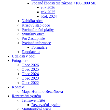
Podané žádosti dle zákona §106⁄1999 Sb.
rok 2026
rok 2025
Rok 2024
Nabídka obce
Krizový štáb obce
Povinné roční platby
Vyhlášky obce
Pro Zastupitele
Povinné informace
Formuláře
E-podatelna
Události v obci
Fotogalerie
Obec 2026
Obec 2025
Obec 2024
Obec 2023
Obec 2022
Kontakt
Mapa Horního Bezděkova
Rezervační systém
Tenisové hřiště
Rezervační systém
Multifunkční hřiště