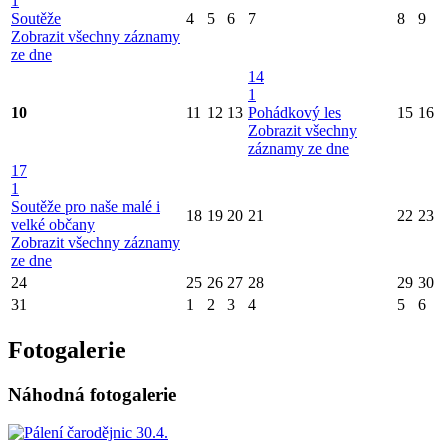
1
Soutěže
4
5
6
7
8
9
Zobrazit všechny záznamy
ze dne
14
1
10
11
12
13
Pohádkový les
15
16
Zobrazit všechny
záznamy ze dne
17
1
Soutěže pro naše malé i
18
19
20
21
22
23
velké občany
Zobrazit všechny záznamy
ze dne
24
25
26
27
28
29
30
31
1
2
3
4
5
6
Fotogalerie
Náhodná fotogalerie