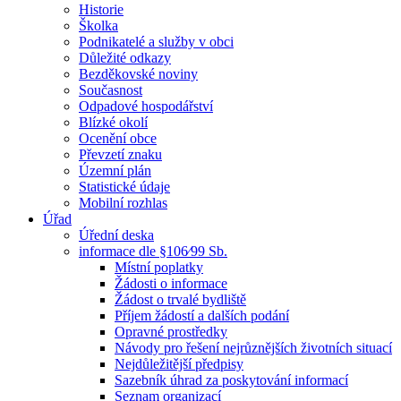
Historie
Školka
Podnikatelé a služby v obci
Důležité odkazy
Bezděkovské noviny
Současnost
Odpadové hospodářství
Blízké okolí
Ocenění obce
Převzetí znaku
Územní plán
Statistické údaje
Mobilní rozhlas
Úřad
Úřední deska
informace dle §106⁄99 Sb.
Místní poplatky
Žádosti o informace
Žádost o trvalé bydliště
Příjem žádostí a dalších podání
Opravné prostředky
Návody pro řešení nejrůznějších životních situací
Nejdůležitější předpisy
Sazebník úhrad za poskytování informací
Seznam organizací